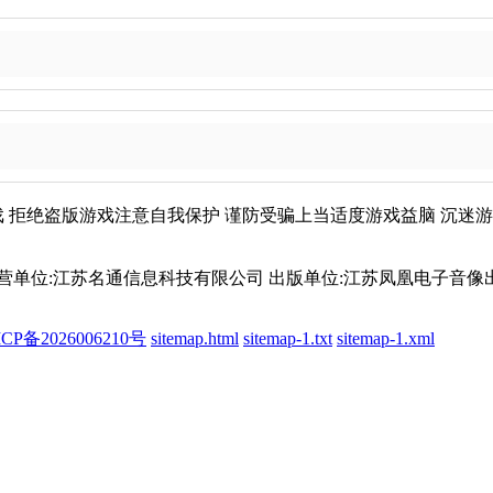
戏
拒绝盗版游戏
注意自我保护
谨防受骗上当
适度游戏益脑
沉迷游
 运营单位:江苏名通信息科技有限公司 出版单位:江苏凤凰电子音像出版社
备2026006210号
sitemap.html
sitemap-1.txt
sitemap-1.xml